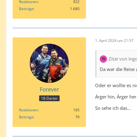
Reaktionen
922
Beiträge
1.680
1. April 2024 um 21:57
Zitat von Ing
Da war die Reise 
Oder er wollte es ni
Forever
Ärger hin, Ärger he
18-Darter
So sehe ich das...
Reaktionen
165
Beiträge
79