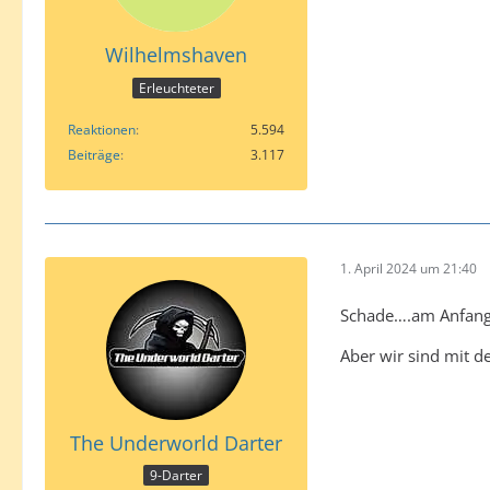
Wilhelmshaven
Erleuchteter
Reaktionen
5.594
Beiträge
3.117
1. April 2024 um 21:40
Schade….am Anfang 
Aber wir sind mit d
The Underworld Darter
9-Darter