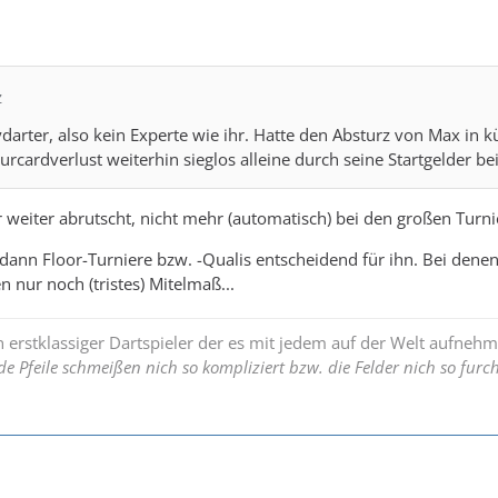
z
darter, also kein Experte wie ihr. Hatte den Absturz von Max in k
rcardverlust weiterhin sieglos alleine durch seine Startgelder 
r weiter abrutscht, nicht mehr (automatisch) bei den großen Turn
ann Floor-Turniere bzw. -Qualis entscheidend für ihn. Bei denen w
 nur noch (tristes) Mitelmaß...
in erstklassiger Dartspieler der es mit jedem auf der Welt aufneh
e Pfeile schmeißen nich so kompliziert bzw. die Felder nich so furch