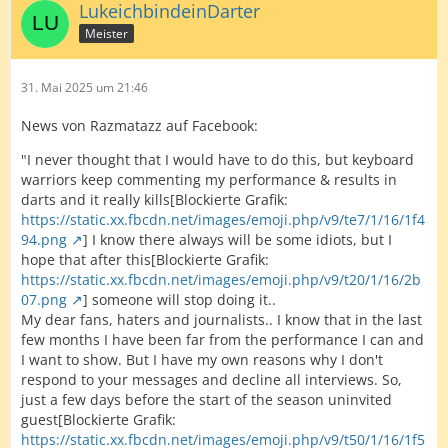
LukeichbindeinDarter
Meister
31. Mai 2025 um 21:46
News von Razmatazz auf Facebook:
"I never thought that I would have to do this, but keyboard
warriors keep commenting my performance & results in
darts and it really kills[Blockierte Grafik:
https://static.xx.fbcdn.net/images/emoji.php/v9/te7/1/16/1f4
94.png
] I know there always will be some idiots, but I
hope that after this[Blockierte Grafik:
https://static.xx.fbcdn.net/images/emoji.php/v9/t20/1/16/2b
07.png
] someone will stop doing it..
My dear fans, haters and journalists.. I know that in the last
few months I have been far from the performance I can and
I want to show. But I have my own reasons why I don't
respond to your messages and decline all interviews. So,
just a few days before the start of the season uninvited
guest[Blockierte Grafik:
https://static.xx.fbcdn.net/images/emoji.php/v9/t50/1/16/1f5