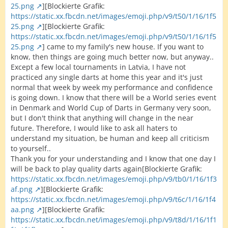
25.png
][Blockierte Grafik:
https://static.xx.fbcdn.net/images/emoji.php/v9/t50/1/16/1f5
25.png
][Blockierte Grafik:
https://static.xx.fbcdn.net/images/emoji.php/v9/t50/1/16/1f5
25.png
] came to my family's new house. If you want to
know, then things are going much better now, but anyway..
Except a few local tournaments in Latvia, I have not
practiced any single darts at home this year and it's just
normal that week by week my performance and confidence
is going down. I know that there will be a World series event
in Denmark and World Cup of Darts in Germany very soon,
but I don't think that anything will change in the near
future. Therefore, I would like to ask all haters to
understand my situation, be human and keep all criticism
to yourself..
Thank you for your understanding and I know that one day I
will be back to play quality darts again[Blockierte Grafik:
https://static.xx.fbcdn.net/images/emoji.php/v9/tb0/1/16/1f3
af.png
][Blockierte Grafik:
https://static.xx.fbcdn.net/images/emoji.php/v9/t6c/1/16/1f4
aa.png
][Blockierte Grafik:
https://static.xx.fbcdn.net/images/emoji.php/v9/t8d/1/16/1f1