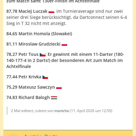
zum Match samt 130er-Finish im Achtelfinale
87,78 Maciej Luczak
, im Turnieraverage sind nur zwei
seiner drei Siege berücksichtigt, da Dartconnect seinen 6-4
Sieg in T 32 nicht mit anzeigt.
84,65 Martin Homola (Slowakei)
81,11 Miroslaw Grudziecki
78,27 Petr Tous
; Er gewinnt mit einem 11-Darter (180-
140-177-4 in 2 Darts!) der besonderen Art zum Match im
Achtelfinale
77,44 Petr Krivka
75,29 Mateusz Sawczyn
74,83 Richard Balogh
2 Mal editiert, zuletzt von
manicha
(
11. April 2026 um 12:50
)