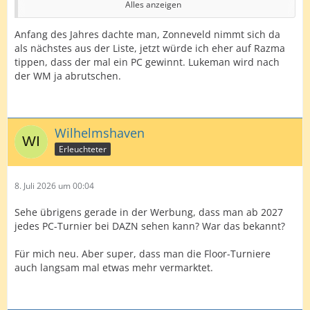
Alles anzeigen
Razma(Oom 41)
Anfang des Jahres dachte man, Zonneveld nimmt sich da
Scutt( Oom 46)
als nächstes aus der Liste, jetzt würde ich eher auf Razma
tippen, dass der mal ein PC gewinnt. Lukeman wird nach
Hood( Oom 47)
der WM ja abrutschen.
Edit: Würde aber anstatt Hood Evans mit rein nehmen
Wilhelmshaven
Erleuchteter
8. Juli 2026 um 00:04
Sehe übrigens gerade in der Werbung, dass man ab 2027
jedes PC-Turnier bei DAZN sehen kann? War das bekannt?
Für mich neu. Aber super, dass man die Floor-Turniere
auch langsam mal etwas mehr vermarktet.