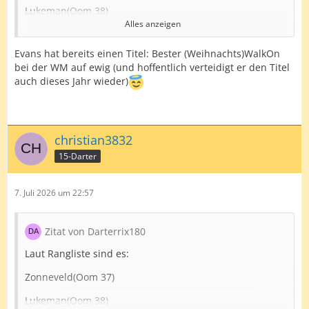
Lukeman(Oom 38)
Alles anzeigen
Razma(Oom 41)
Evans hat bereits einen Titel: Bester (Weihnachts)WalkOn
Scutt( Oom 46)
bei der WM auf ewig (und hoffentlich verteidigt er den Titel
Hood( Oom 47)
auch dieses Jahr wieder)
Edit: Würde aber anstatt Hood Evans mit rein nehmen
christian3832
15-Darter
7. Juli 2026 um 22:57
Zitat von Darterrix180
Laut Rangliste sind es:
Zonneveld(Oom 37)
Lukeman(Oom 38)