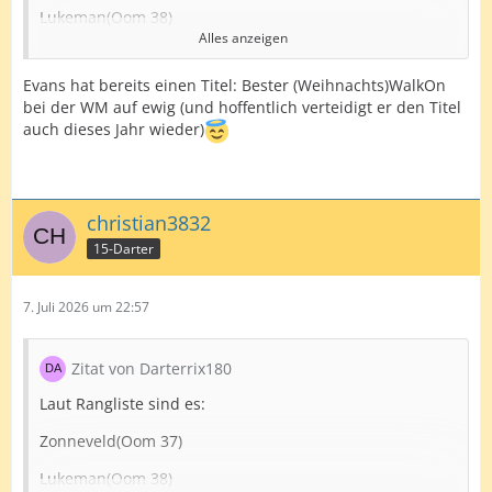
Lukeman(Oom 38)
Alles anzeigen
Razma(Oom 41)
Evans hat bereits einen Titel: Bester (Weihnachts)WalkOn
Scutt( Oom 46)
bei der WM auf ewig (und hoffentlich verteidigt er den Titel
Hood( Oom 47)
auch dieses Jahr wieder)
Edit: Würde aber anstatt Hood Evans mit rein nehmen
christian3832
15-Darter
7. Juli 2026 um 22:57
Zitat von Darterrix180
Laut Rangliste sind es:
Zonneveld(Oom 37)
Lukeman(Oom 38)