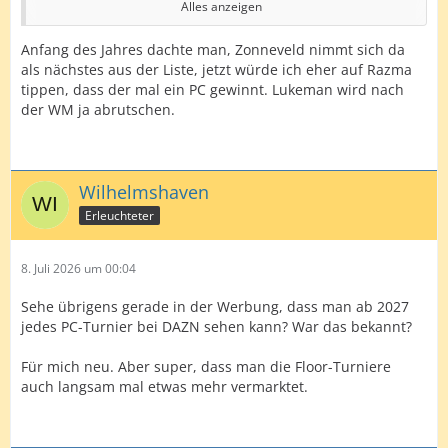
Alles anzeigen
Razma(Oom 41)
Anfang des Jahres dachte man, Zonneveld nimmt sich da
Scutt( Oom 46)
als nächstes aus der Liste, jetzt würde ich eher auf Razma
tippen, dass der mal ein PC gewinnt. Lukeman wird nach
Hood( Oom 47)
der WM ja abrutschen.
Edit: Würde aber anstatt Hood Evans mit rein nehmen
Wilhelmshaven
Erleuchteter
8. Juli 2026 um 00:04
Sehe übrigens gerade in der Werbung, dass man ab 2027
jedes PC-Turnier bei DAZN sehen kann? War das bekannt?
Für mich neu. Aber super, dass man die Floor-Turniere
auch langsam mal etwas mehr vermarktet.