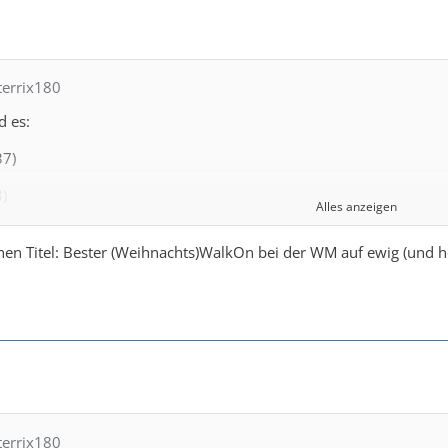
terrix180
d es:
7)
)
Alles anzeigen
nen Titel: Bester (Weihnachts)WalkOn bei der WM auf ewig (und hof
 anstatt Hood Evans mit rein nehmen
terrix180