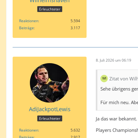
Erleuchteter
Reaktionen
5.594
Beiträge
3.117
8. Juli 2026 um 06:19
Zitat von Wi
Sehe übrigens ge
Für mich neu. Ab
AdiJackpotLewis
Ja das war bekannt.
Erleuchteter
Players Championsh
Reaktionen
5.632
Beiträge
2.917