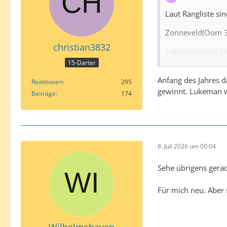
Laut Rangliste sin
Zonneveld(Oom 3
christian3832
Lukeman(Oom 38
15-Darter
Razma(Oom 41)
Anfang des Jahres d
Reaktionen
295
Scutt( Oom 46)
gewinnt. Lukeman w
Beiträge
174
Hood( Oom 47)
Edit: Würde aber
8. Juli 2026 um 00:04
Sehe übrigens gera
Für mich neu. Aber
Wilhelmshaven