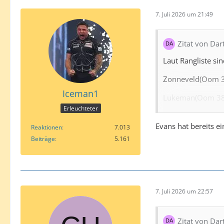
7. Juli 2026 um 21:49
Zitat von Dar
Laut Rangliste sin
Zonneveld(Oom 3
Iceman1
Lukeman(Oom 38
Erleuchteter
Razma(Oom 41)
Evans hat bereits ei
Reaktionen
7.013
Scutt( Oom 46)
Beiträge
5.161
Hood( Oom 47)
Edit: Würde aber
7. Juli 2026 um 22:57
Zitat von Dar