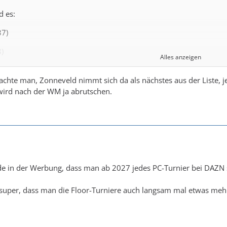
d es:
7)
)
Alles anzeigen
achte man, Zonneveld nimmt sich da als nächstes aus der Liste, j
ird nach der WM ja abrutschen.
 anstatt Hood Evans mit rein nehmen
de in der Werbung, dass man ab 2027 jedes PC-Turnier bei DAZN
 super, dass man die Floor-Turniere auch langsam mal etwas meh