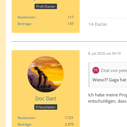
Profi-Darter
Reaktionen
117
Beiträge
137
14-Darter
8. Juli 2026 um 09:19
Zitat von pe
Wieso?? Gaga hat 
Ich habe meine Prog
Doc Dart
entschuldigen, dass
Erleuchteter
Reaktionen
7.721
Beiträge
2.575