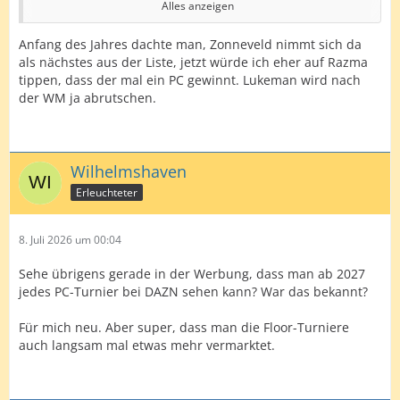
Alles anzeigen
Razma(Oom 41)
Anfang des Jahres dachte man, Zonneveld nimmt sich da
Scutt( Oom 46)
als nächstes aus der Liste, jetzt würde ich eher auf Razma
tippen, dass der mal ein PC gewinnt. Lukeman wird nach
Hood( Oom 47)
der WM ja abrutschen.
Edit: Würde aber anstatt Hood Evans mit rein nehmen
Wilhelmshaven
Erleuchteter
8. Juli 2026 um 00:04
Sehe übrigens gerade in der Werbung, dass man ab 2027
jedes PC-Turnier bei DAZN sehen kann? War das bekannt?
Für mich neu. Aber super, dass man die Floor-Turniere
auch langsam mal etwas mehr vermarktet.