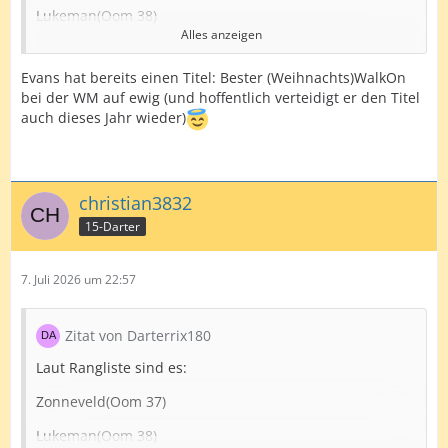
Lukeman(Oom 38)
Alles anzeigen
Razma(Oom 41)
Evans hat bereits einen Titel: Bester (Weihnachts)WalkOn
Scutt( Oom 46)
bei der WM auf ewig (und hoffentlich verteidigt er den Titel
Hood( Oom 47)
auch dieses Jahr wieder)
Edit: Würde aber anstatt Hood Evans mit rein nehmen
christian3832
15-Darter
7. Juli 2026 um 22:57
Zitat von Darterrix180
Laut Rangliste sind es:
Zonneveld(Oom 37)
Lukeman(Oom 38)