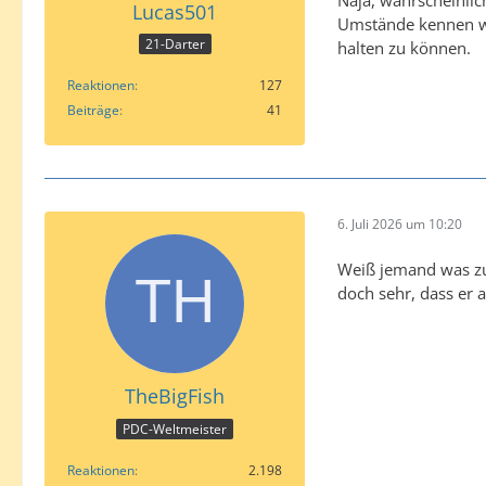
Naja, wahrscheinlic
Lucas501
Umstände kennen wir
21-Darter
halten zu können.
Reaktionen
127
Beiträge
41
6. Juli 2026 um 10:20
Weiß jemand was zur
doch sehr, dass er a
TheBigFish
PDC-Weltmeister
Reaktionen
2.198