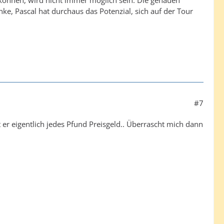
u können, wird nicht immer möglich sein. Die genauen
ke, Pascal hat durchaus das Potenzial, sich auf der Tour
#7
er eigentlich jedes Pfund Preisgeld.. Überrascht mich dann