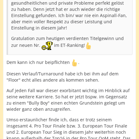
gesundheitlichen und private Probleme perfekt gelöst
zu haben. Denn jetzt hat er auch wieder die richtige
Einstellung gefunden. Ich bin/ war nie ein Aspinall-Fan,
aber mein voller Respekt zu dieser Leistung und
Einstellung in diesem Jahr!
Gratulation zum heutigen verdienten Titelgewinn und
zur neuen Nr.
im ET-Ranking!
Dem kann ich nur beipflichten
.
Diesen Verlauf/Turnaround habe ich bei ihm auf dem
"Floor" echt alles andere als kommen sehen.
Auf jeden Fall war dieser exorbitant wichtig im Hinblick auf
seine weitere Karriere. So hat er jetzt bspw. im Gegensatz
zu einem "Bully Boy" einen echten Grundstein gelegt um
wieder ganz oben anzugreifen.
Umso erstaunlicher finde ich, dass er trotz seinem
insgesamt 4. Pro Tour Finale bzw. 3. European Tour Finale
und 2. European Tour Sieg in diesem Jahr weiterhin noch
knapp außerhalb der Top16 in der Pro Tour OoM steht. Das