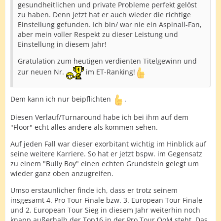
gesundheitlichen und private Probleme perfekt gelöst
zu haben. Denn jetzt hat er auch wieder die richtige
Einstellung gefunden. Ich bin/ war nie ein Aspinall-Fan,
aber mein voller Respekt zu dieser Leistung und
Einstellung in diesem Jahr!
Gratulation zum heutigen verdienten Titelgewinn und
zur neuen Nr.
im ET-Ranking!
Dem kann ich nur beipflichten
.
Diesen Verlauf/Turnaround habe ich bei ihm auf dem
"Floor" echt alles andere als kommen sehen.
Auf jeden Fall war dieser exorbitant wichtig im Hinblick auf
seine weitere Karriere. So hat er jetzt bspw. im Gegensatz
zu einem "Bully Boy" einen echten Grundstein gelegt um
wieder ganz oben anzugreifen.
Umso erstaunlicher finde ich, dass er trotz seinem
insgesamt 4. Pro Tour Finale bzw. 3. European Tour Finale
und 2. European Tour Sieg in diesem Jahr weiterhin noch
knapp außerhalb der Top16 in der Pro Tour OoM steht. Das