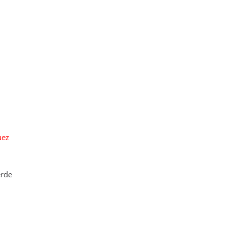
uez
rde