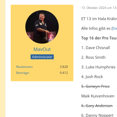
13. Oktober 2024 um 13
ET 13 im Hala Králo
Alle Infos gibt es [
hi
Top 16 der Pro Tou
1. Dave Chisnall
MavOut
2. Ross Smith
Administrator
3. Luke Humphries
Reaktionen
3.828
Beiträge
9.412
4. Josh Rock
5. Gerwyn Price
Maik Kuivenhoven
6. Gary Anderson
6. Danny Noppert