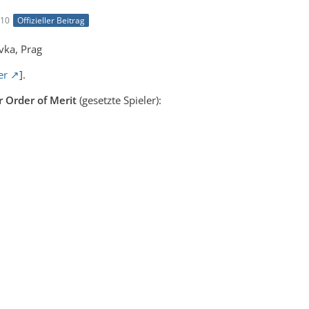
:10
Offizieller Beitrag
vka, Prag
er
].
r Order of Merit
(gesetzte Spieler):