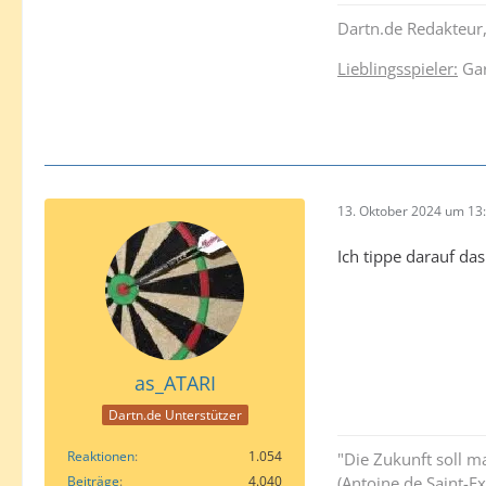
Dartn.de Redakteur,
Lieblingsspieler:
Gar
13. Oktober 2024 um 13
Ich tippe darauf das
as_ATARI
Dartn.de Unterstützer
Reaktionen
1.054
"Die Zukunft soll 
Beiträge
4.040
(Antoine de Saint-E