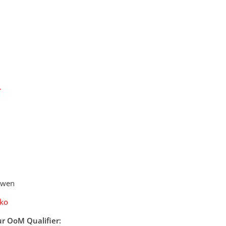
r
rwen
zko
r OoM Qualifier: