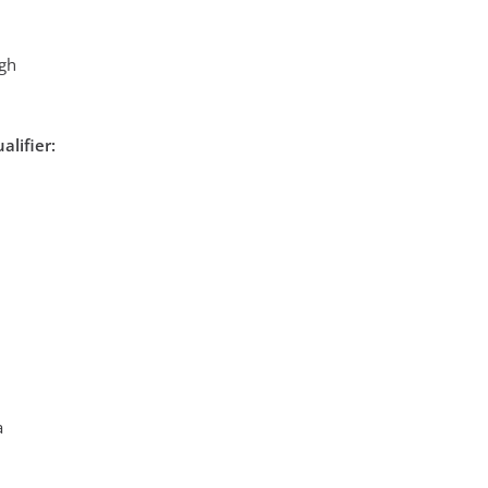
rgh
alifier:
a