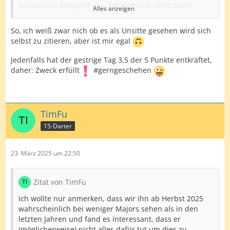
Situationen komplett aus, bei denen es NIko zuvor
Alles anzeigen
gut/besser gemacht hat!
So, ich weiß zwar nich ob es als Unsitte gesehen wird sich
Generell sind für mich aber einige Sachen auffallend:
selbst zu zitieren, aber ist mir egal
- mit Martin, Gaga & Pikachu schwächeln unsere 3
Jedenfalls hat der gestrige Tag 3,5 der 5 Punkte entkräftet,
"Topjungs" insbedonere auf dem Floor schon ne ganze
daher: Zweck erfüllt
#gerngeschehen
Weile
- aus der 2. und dritten Reihe kommen zwar regelmäßig
Achtungserfolge, mehr aber auch nicht
TimFu
- die Zweitrundenbilanz ist seit über nem Jahr grottig
15-Darter
- wirklich tiefe Runs (mind. Viertelfinale) gelingen auch
nur sehr selten, obwohl ja fast jedes Turnier mind. ein
23. März 2025 um 22:50
Außenseiter sehr weit schafft
- bei den Pl.Ch.-Turnieren in Deutschland bleiben die
Jungs schon seit Jahren erstaunlich erfoglos
Zitat von TimFu
Ich wollte nur anmerken, dass wir ihn ab Herbst 2025
Letztlich sinkt mit jedem weiteren Turnier die
wahrscheinlich bei weniger Majors sehen als in den
Chance/Wahrscheinlichkeit auf Erfolge und v.a. Major-
letzten Jahren und fand es interessant, dass er
Teilnahmen in diesem Jahr. Tendentiell siehts da zurzeit
(möglicherweise) nicht alles dafür tut um dies zu
echt düster aus, und das trotz der Rekordzahl an