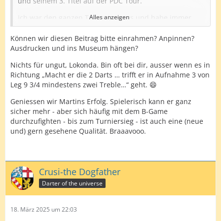
und seinem 3. Titel auf der PDC Tour.
Ich war den ganzen Tag unterwegs und habe immer
Alles anzeigen
mal wieder einen Blick bei Dartconnect reinwerfen
können und war sehr erfreut, dass sich Spieler wie
Können wir diesen Beitrag bitte einrahmen? Anpinnen?
Gotthardt und Hopp ins Preisgeld spielen konnten. Für
Ausdrucken und ins Museum hängen?
Hopp waren es 2 ordentliche Tage.
Nichts für ungut, Lokonda. Bin oft bei dir, ausser wenn es in
Auch auf Springer war wieder Verlass, der mit Michael
Richtung „Macht er die 2 Darts … trifft er in Aufnahme 3 von
Smith den nächsten großen Namen als Gegner
Leg 9 3/4 mindestens zwei Treble…“ geht. 😄
erwischte, aber auch diesen aus dem Turnier nahm.
Geniessen wir Martins Erfolg. Spielerisch kann er ganz
Stark!
sicher mehr - aber sich häufig mit dem B-Game
Es ist natürlich irgendwo schade, dass er die van
durchzufighten - bis zum Turniersieg - ist auch eine (neue
Gerwens und Smiths dieser Welt schlägt, um dann
und) gern gesehene Qualität. Braaavooo.
gegen vermeintlich leichter schlagbare Gegner wie
heute Bialecki rauszugehen. Aber diesen Schritt wird er
auch noch machen und dann noch einen tieferen Run
hinlegen. Das Potential dazu hat er allemal. Und unterm
Crusi-the Dogfather
Strich kann er auch mit den letzten 2 Tagen mehr als
Darter of the universe
zufrieden sein.
Es freut mich auch, dass Clemens wenigstens mal 2
18. März 2025 um 22:03
Runden überstanden hat und etwas Selbstbewusstsein