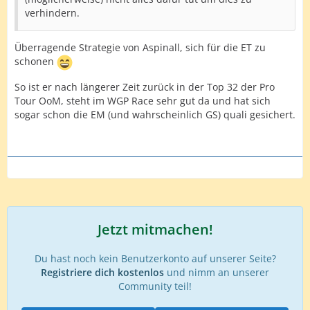
verhindern.
Tourcardlern und somit der (zumindest theoretisch)
besten Ausganglage zu Jahresbeginn!
Überragende Strategie von Aspinall, sich für die ET zu
schonen
So ist er nach längerer Zeit zurück in der Top 32 der Pro
Tour OoM, steht im WGP Race sehr gut da und hat sich
sogar schon die EM (und wahrscheinlich GS) quali gesichert.
Jetzt mitmachen!
Du hast noch kein Benutzerkonto auf unserer Seite?
Registriere dich kostenlos
und nimm an unserer
Community teil!