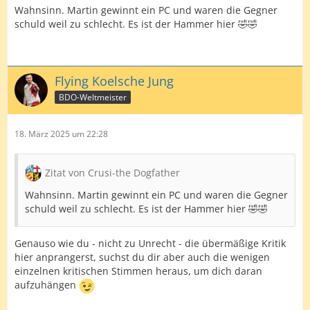
tanken konnte und auch Hempel mal wieder ins
Wahnsinn. Martin gewinnt ein PC und waren die Gegner
Preisgeld kam.
schuld weil zu schlecht. Es ist der Hammer hier 🤣🤣
Enttäuscht hat heute eigentlich nur Ricardo.
Aber gekrönt wurde natürlich alles von Schindler, der es
Flying Koelsche Jung
als deutsche Nr. 1 endlich auch mal ergebnistechnisch
ans Board brachte und die Chance beim Schopf packte,
BDO-Weltmeister
dass etliche Top-Spieler nicht dabei waren. Und stark,
wie er sich nach klarem Rückstand im Halbfinale noch
18. März 2025 um 22:28
zurückkämpfte, um dann im Finale seinen Gegner klar
vom Board zu fegen, obwohl dafür nur ein Average von
knapp 86,57 nötig war, was ja nur selten zu einem 8-1
Zitat von Crusi-the Dogfather
auf diesem Niveau reicht.
Wahnsinn. Martin gewinnt ein PC und waren die Gegner
Ganz, ganz starke Leistung und nach 7 Jahren mal
schuld weil zu schlecht. Es ist der Hammer hier 🤣🤣
wieder ein deutscher Sieg bei einem Player
Championship Turnier.
Genauso wie du - nicht zu Unrecht - die übermäßige Kritik
Nochmals herzlichste Glückwünsche an Martin !
hier anprangerst, suchst du dir aber auch die wenigen
einzelnen kritischen Stimmen heraus, um dich daran
aufzuhängen