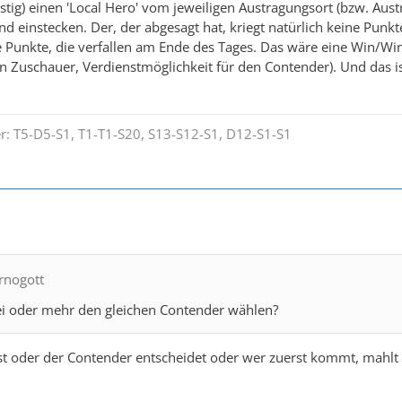
ristig) einen 'Local Hero' vom jeweiligen Austragungsort (bzw. Aus
nd einstecken. Der, der abgesagt hat, kriegt natürlich keine Pun
e Punkte, die verfallen am Ende des Tages. Das wäre eine Win/Wi
 Zuschauer, Verdienstmöglichkeit für den Contender). Und das i
er: T5-D5-S1, T1-T1-S20, S13-S12-S1, D12-S1-S1
ernogott
 oder mehr den gleichen Contender wählen?
t oder der Contender entscheidet oder wer zuerst kommt, mahlt zue