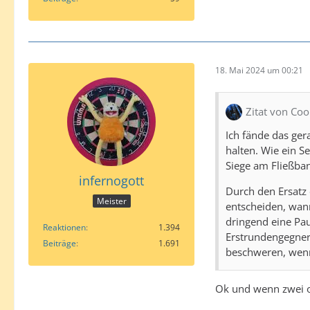
18. Mai 2024 um 00:21
Zitat von Co
Ich fände das ger
halten. Wie ein S
Siege am Fließban
infernogott
Durch den Ersatz 
Meister
entscheiden, wann
dringend eine Pau
Reaktionen
1.394
Erstrundengegner 
Beiträge
1.691
beschweren, wenn 
Ok und wenn zwei o