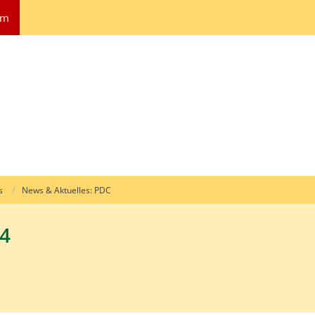
um
s
News & Aktuelles: PDC
24