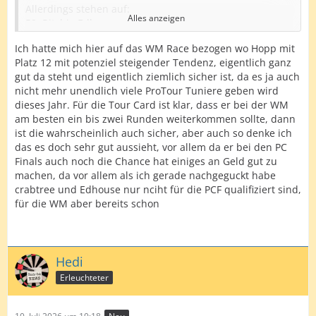
Allerdings stehen auf:
Alles anzeigen
59. Ritchie Edhouse
60. Cam Crabtree
Ich hatte mich hier auf das WM Race bezogen wo Hopp mit
Beide nicht für die WM qualifiziert, würden mit einer
Platz 12 mit potenziel steigender Tendenz, eigentlich ganz
Quali an Max vorbei ziehen.
gut da steht und eigentlich ziemlich sicher ist, da es ja auch
62. Scott Williams
nicht mehr unendlich viele ProTour Tuniere geben wird
63. Bradley Brooks
dieses Jahr. Für die Tour Card ist klar, dass er bei der WM
65. Dimitri van den Bergh
am besten ein bis zwei Runden weiterkommen sollte, dann
67. Martin Lukeman
ist die wahrscheinlich auch sicher, aber auch so denke ich
68. Ryan Meikle
das es doch sehr gut aussieht, vor allem da er bei den PC
Die sind alle nicht für die WM qualifiziert, teilweise
Finals auch noch die Chance hat einiges an Geld gut zu
sogar für kein Major. Das heißt ist zumindest theoritisch
machen, da vor allem als ich gerade nachgeguckt habe
noch ne Menge Luft nach oben.
crabtree und Edhouse nur nciht für die PCF qualifiziert sind,
Also selbst mit einer 99% WM Sicherheit für Hopp, sehe
für die WM aber bereits schon
ich dir Tourcard noch nicht bei 99%.
Hedi
Erleuchteter