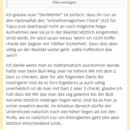
Alles anzeigen
Das er es dann 5 Runden lang nicht schafft
auszumachen hat dann auch nicht mehr viel mit dem
Ich glaube euer "Denkfehler" ist einfach, dass ihr nur an
Weg über SB zu tun. Das muss er völlig egal welcher
den Optimalfall des "schnellstmöglichen Check" (S25 für
Weg ausmachen.
Tops) und überhaupt nicht an noch mögliche Folge-
Aufnahmen (wie sie ja in der Realität letztlich eingetreten
von nem Bouncer sollte man dann halt auch nicht
sind) denkt. Ihr setzt quasi voraus 'wenn ich nicht treffe,
ausgehen.
checkt der Gegner mit 100%er Sicherheit'. Dass dies aber
völlig an der Realität vorbei geht, sollte hoffentlich klar
Aber gut es darf ja jeder seine Meinung haben. Ich sehe
sein?!
da absolut kein Fehler und einen absoluten sinnvollen,
Standard Weg.
Ich denke wenn man es mathematisch ausrechnen würde,
hätte man beim Bull-Weg zwar ne höhere WK mit dem 2.
Ein Fehler wäre es bei 2 Darts gewesen auf SB anstatt
Dart zu checken, aber für alle folgenden Darts die
auf S15 für Bull zu gehen.
niedrigere! Und da es fürs Ergebbnis ja auch völlig
unerheblich ist ob man mit Dart 2 oder 3 checkt, glaube ich
halt dass die WK das man das Leg gewinnt bei der Bull-
Variante letztlich niedriger liegen wird. Und da es hier ja
schon erwähnt wurde. Im Amateur-Bereich dürfte der
Untershcied natürlich noch viel höher liegen als bei den
Profis, wo es natürlich nur um Kleinigkeiten geht (die aber
letztlich entscheidend sind)...