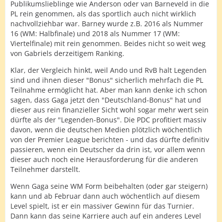
Publikumslieblinge wie Anderson oder van Barneveld in die
PL rein genommen, als das sportlich auch nicht wirklich
nachvollziehbar war. Barney wurde z.B. 2016 als Nummer
16 (WM: Halbfinale) und 2018 als Nummer 17 (WM:
Viertelfinale) mit rein genommen. Beides nicht so weit weg
von Gabriels derzeitigem Ranking.
Klar, der Vergleich hinkt, weil Ando und RvB halt Legenden
sind und ihnen dieser "Bonus" sicherlich mehrfach die PL
Teilnahme ermöglicht hat. Aber man kann denke ich schon
sagen, dass Gaga jetzt den "Deutschland-Bonus" hat und
dieser aus rein finanzieller Sicht wohl sogar mehr wert sein
dürfte als der "Legenden-Bonus". Die PDC profitiert massiv
davon, wenn die deutschen Medien plötzlich wöchentlich
von der Premier League berichten - und das dürfte definitiv
passieren, wenn ein Deutscher da drin ist, vor allem wenn
dieser auch noch eine Herausforderung für die anderen
Teilnehmer darstellt.
Wenn Gaga seine WM Form beibehalten (oder gar steigern)
kann und ab Februar dann auch wöchentlich auf diesem
Level spielt, ist er ein massiver Gewinn für das Turnier.
Dann kann das seine Karriere auch auf ein anderes Level