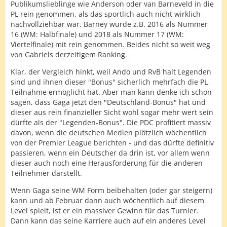
Publikumslieblinge wie Anderson oder van Barneveld in die
PL rein genommen, als das sportlich auch nicht wirklich
nachvollziehbar war. Barney wurde z.B. 2016 als Nummer
16 (WM: Halbfinale) und 2018 als Nummer 17 (WM:
Viertelfinale) mit rein genommen. Beides nicht so weit weg
von Gabriels derzeitigem Ranking.
Klar, der Vergleich hinkt, weil Ando und RvB halt Legenden
sind und ihnen dieser "Bonus" sicherlich mehrfach die PL
Teilnahme ermöglicht hat. Aber man kann denke ich schon
sagen, dass Gaga jetzt den "Deutschland-Bonus" hat und
dieser aus rein finanzieller Sicht wohl sogar mehr wert sein
dürfte als der "Legenden-Bonus". Die PDC profitiert massiv
davon, wenn die deutschen Medien plötzlich wöchentlich
von der Premier League berichten - und das dürfte definitiv
passieren, wenn ein Deutscher da drin ist, vor allem wenn
dieser auch noch eine Herausforderung für die anderen
Teilnehmer darstellt.
Wenn Gaga seine WM Form beibehalten (oder gar steigern)
kann und ab Februar dann auch wöchentlich auf diesem
Level spielt, ist er ein massiver Gewinn für das Turnier.
Dann kann das seine Karriere auch auf ein anderes Level