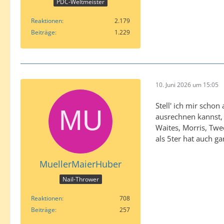
PDC-Weltmeister
Reaktionen
2.179
Beiträge
1.229
10. Juni 2026 um 15:05
Stell' ich mir scho
ausrechnen kannst, 
Waites, Morris, Twed
als 5ter hat auch ga
MuellerMaierHuber
Nail-Thrower
Reaktionen
708
Beiträge
257