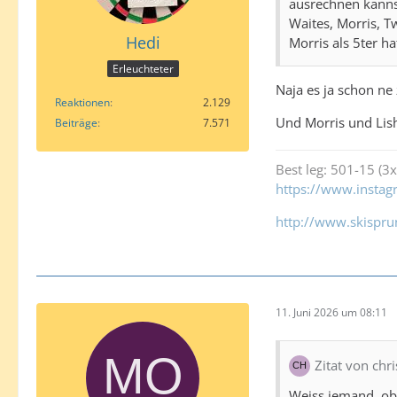
ausrechnen kannst
Waites, Morris, Tw
Hedi
Morris als 5ter ha
Erleuchteter
Naja es ja schon ne 
Reaktionen
2.129
Und Morris und Lish
Beiträge
7.571
Best leg: 501-15 (3x
https://www.insta
http://www.skispru
11. Juni 2026 um 08:11
Zitat von chr
Weiss jemand, ob 