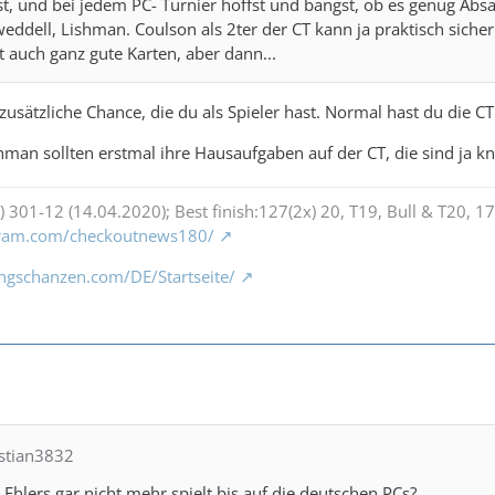
, und bei jedem PC- Turnier hoffst und bangst, ob es genug Absa
eddell, Lishman. Coulson als 2ter der CT kann ja praktisch sicher 
t auch ganz gute Karten, aber dann...
zusätzliche Chance, die du als Spieler hast. Normal hast du die CT
man sollten erstmal ihre Hausaufgaben auf der CT, die sind ja k
) 301-12 (14.04.2020); Best finish:127(2x) 20, T19, Bull & T20, 17,
gram.com/checkoutnews180/
ngschanzen.com/DE/Startseite/
istian3832
Ehlers gar nicht mehr spielt bis auf die deutschen PCs?