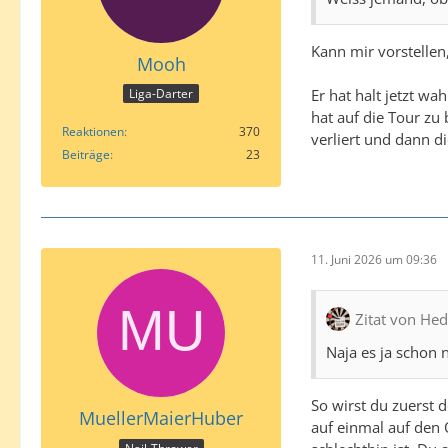
Kann mir vorstellen
Mooh
Er hat halt jetzt wa
Liga-Darter
hat auf die Tour zu 
Reaktionen
370
verliert und dann di
Beiträge
23
11. Juni 2026 um 09:36
Zitat von Hed
Naja es ja schon n
So wirst du zuerst 
MuellerMaierHuber
auf einmal auf den 