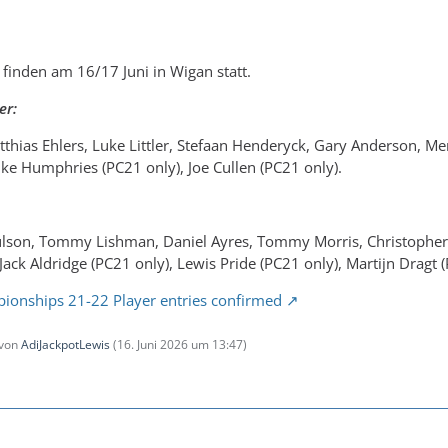
 finden am 16/17 Juni in Wigan statt.
er:
tthias Ehlers, Luke Littler, Stefaan Henderyck, Gary Anderson, M
ke Humphries (PC21 only), Joe Cullen (PC21 only).
ulson, Tommy Lishman, Daniel Ayres, Tommy Morris, Christopher
Jack Aldridge (PC21 only), Lewis Pride (PC21 only), Martijn Dragt 
ionships 21-22 Player entries confirmed
 von
AdiJackpotLewis
(
16. Juni 2026 um 13:47
)