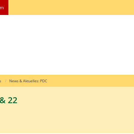
um
s
News & Aktuelles: PDC
& 22