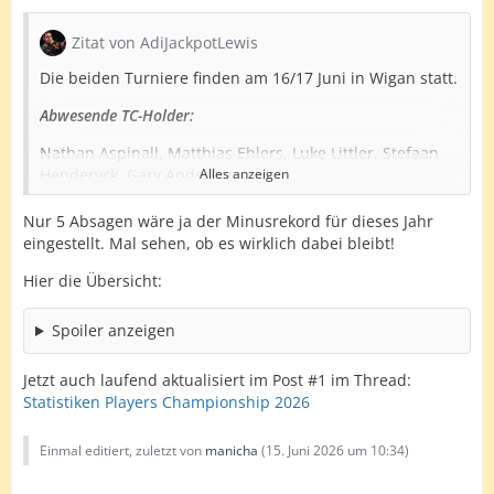
Zitat von AdiJackpotLewis
Die beiden Turniere finden am 16/17 Juni in Wigan statt.
Abwesende TC-Holder:
Nathan Aspinall, Matthias Ehlers, Luke Littler, Stefaan
Henderyck, Gary Anderson.
Alles anzeigen
CT-Nachrücker:
Nur 5 Absagen wäre ja der Minusrekord für dieses Jahr
eingestellt. Mal sehen, ob es wirklich dabei bleibt!
Joe Hunt, Derek Coulson, Tommy Lishman, Daniel Ayres,
Tommy Morris.
Hier die Übersicht:
2026 Players Championships 21-22 Player entries
Spoiler anzeigen
confirmed
Jetzt auch laufend aktualisiert im Post #1 im Thread:
Statistiken Players Championship 2026
Einmal editiert, zuletzt von
manicha
(
15. Juni 2026 um 10:34
)