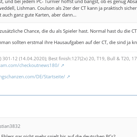
, und bei jedem PC- Turnier hoffst und bangst, ob es genug Absa
eddell, Lishman. Coulson als 2ter der CT kann ja praktisch sicher 
t auch ganz gute Karten, aber dann...
zusätzliche Chance, die du als Spieler hast. Normal hast du die CT
man sollten erstmal ihre Hausaufgaben auf der CT, die sind ja k
) 301-12 (14.04.2020); Best finish:127(2x) 20, T19, Bull & T20, 17,
gram.com/checkoutnews180/
ngschanzen.com/DE/Startseite/
istian3832
Ehlers gar nicht mehr spielt bis auf die deutschen PCs?