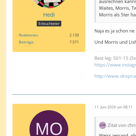
ausrechnen kannst
Waites, Morris, Tw
Hedi
Morris als 5ter ha
Erleuchteter
Naja es ja schon ne 
Reaktionen
2.130
Und Morris und Lish
Beiträge
7.571
Best leg: 501-15 (3x
https://www.insta
http://www.skispru
11. Juni 2026 um 08:11
Zitat von chr
Weiss jemand, ob 