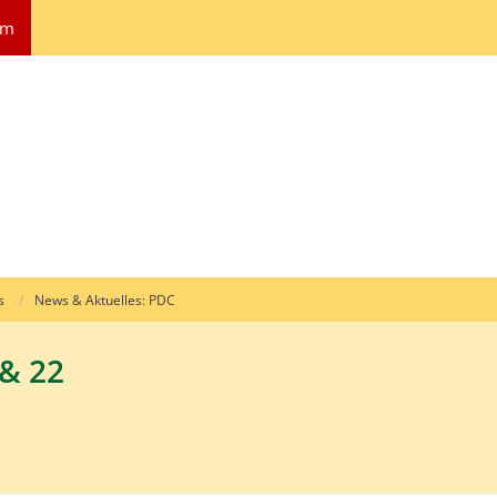
um
s
News & Aktuelles: PDC
& 22