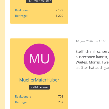
PDC-Weltmeister
Reaktionen
2.179
Beiträge
1.229
10. Juni 2026 um 15:05
Stell' ich mir scho
ausrechnen kannst, 
Waites, Morris, Twed
als 5ter hat auch ga
MuellerMaierHuber
Nail-Thrower
Reaktionen
708
Beiträge
257