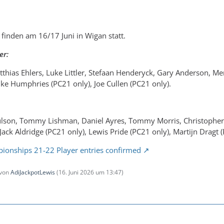
 finden am 16/17 Juni in Wigan statt.
er:
tthias Ehlers, Luke Littler, Stefaan Henderyck, Gary Anderson, M
ke Humphries (PC21 only), Joe Cullen (PC21 only).
ulson, Tommy Lishman, Daniel Ayres, Tommy Morris, Christopher
Jack Aldridge (PC21 only), Lewis Pride (PC21 only), Martijn Dragt 
ionships 21-22 Player entries confirmed
 von
AdiJackpotLewis
(
16. Juni 2026 um 13:47
)