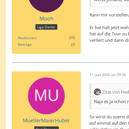
Kann mir vorstellen
Mooh
Er hat halt jetzt wa
Liga-Darter
hat auf die Tour zu 
Reaktionen
370
verliert und dann di
Beiträge
23
11. Juni 2026 um 09:36
Zitat von Hed
Naja es ja schon n
So wirst du zuerst 
MuellerMaierHuber
auf einmal auf den 