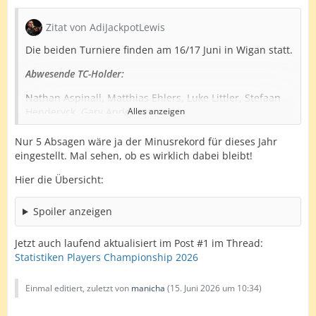
Zitat von AdiJackpotLewis
Die beiden Turniere finden am 16/17 Juni in Wigan statt.
Abwesende TC-Holder:
Nathan Aspinall, Matthias Ehlers, Luke Littler, Stefaan
Henderyck, Gary Anderson.
Alles anzeigen
CT-Nachrücker:
Nur 5 Absagen wäre ja der Minusrekord für dieses Jahr
eingestellt. Mal sehen, ob es wirklich dabei bleibt!
Joe Hunt, Derek Coulson, Tommy Lishman, Daniel Ayres,
Tommy Morris.
Hier die Übersicht:
2026 Players Championships 21-22 Player entries
Spoiler anzeigen
confirmed
Jetzt auch laufend aktualisiert im Post #1 im Thread:
Statistiken Players Championship 2026
Einmal editiert, zuletzt von
manicha
(
15. Juni 2026 um 10:34
)